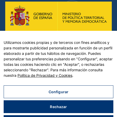
Utilizamos cookies propias y de terceros con fines analíticos y
para mostrarte publicidad personalizada en función de un perfil
elaborado a partir de tus hábitos de navegación. Puedes
personalizar tus preferencias pulsando en "Configurar", aceptar
todas las cookies haciendo clic en "Aceptar", o rechazarlas
Plan de Recuperación, Transformación y Resiliencia – Financiado por
seleccionando "Rechazar". Para más información consulta
la Unión Europea << Next Generation EU>>
nuestra
Política de Privacidad y Cookies
.
Mecanismo de Recuperación y resiliencia, establecido por el
Reglamento (UE) 2021/241 del Parlamento Europeo y del Consejo, de
12 de febrero de 2021.
Configurar
Componente 11, Inversión 2 del PRTR gestionado por el Ministerio de
Política territorial.
Rechazar
Aviso legal
|
Política de privacidad
|
Política de cookies
| Desarrollado por