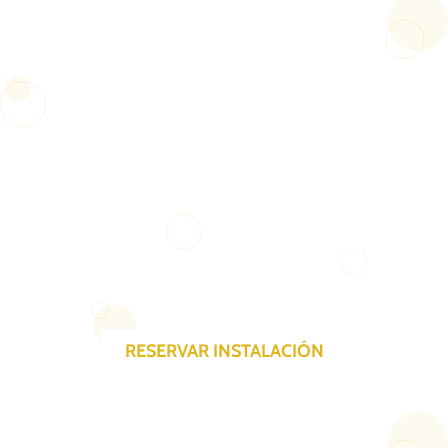
¿Necesitas alguna
de nuestras
instalaciones?
Consulta los horarios
disponibles a los conserjes
del Pabellón Félix Candela
RESERVAR INSTALACIÓN