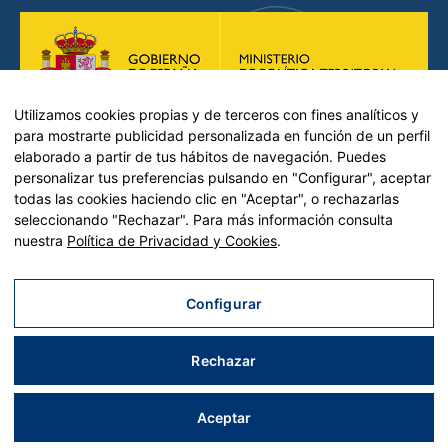
Utilizamos cookies propias y de terceros con fines analíticos y
para mostrarte publicidad personalizada en función de un perfil
elaborado a partir de tus hábitos de navegación. Puedes
personalizar tus preferencias pulsando en "Configurar", aceptar
todas las cookies haciendo clic en "Aceptar", o rechazarlas
seleccionando "Rechazar". Para más información consulta
nuestra
Política de Privacidad y Cookies
.
Plan de Recuperación, Transformación y Resiliencia – Financiado por
la Unión Europea << Next Generation EU>>
Mecanismo de Recuperación y resiliencia, establecido por el
Configurar
Reglamento (UE) 2021/241 del Parlamento Europeo y del Consejo, de
12 de febrero de 2021.
Rechazar
Componente 11, Inversión 2 del PRTR gestionado por el Ministerio de
Política territorial.
Aceptar
Aviso legal
|
Política de privacidad
|
Política de cookies
| Desarrollado por